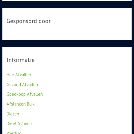
o
e
r
k
i
Gesponsord door
n
e
a
ë
a
n
r
:
Informatie
Hoe Afvallen
Gezond Afvallen
Goedkoop Afvallen
Afslanken Buik
Diëten
Dieet Schema
Voeding