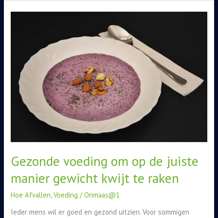
Gezonde
voeding
om
op
de
juiste
manier
gewicht
kwijt
te
raken
Gezonde voeding om op de juiste
manier gewicht kwijt te raken
Hoe Afvallen
,
Voeding
/
Onmaas@1
Ieder mens wil er goed en gezond uitzien. Voor sommigen