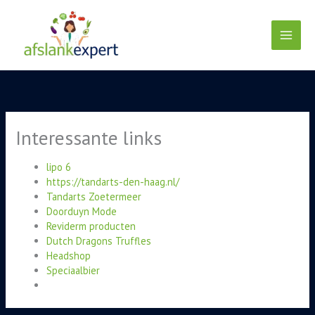
Ga
naar
de
inhoud
Interessante links
lipo 6
https://tandarts-den-haag.nl/
Tandarts Zoetermeer
Doorduyn Mode
Reviderm producten
Dutch Dragons Truffles
Headshop
Speciaalbier